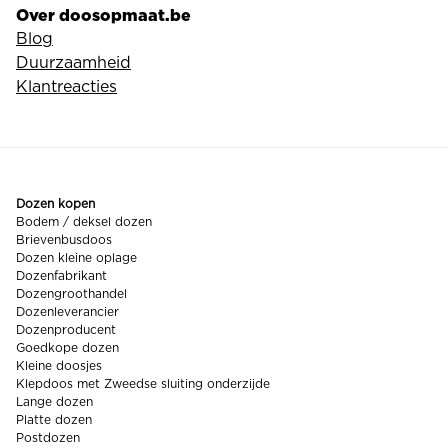
Over doosopmaat.be
Blog
Duurzaamheid
Klantreacties
Dozen kopen
Bodem / deksel dozen
Brievenbusdoos
Dozen kleine oplage
Dozenfabrikant
Dozengroothandel
Dozenleverancier
Dozenproducent
Goedkope dozen
Kleine doosjes
Klepdoos met Zweedse sluiting onderzijde
Lange dozen
Platte dozen
Postdozen